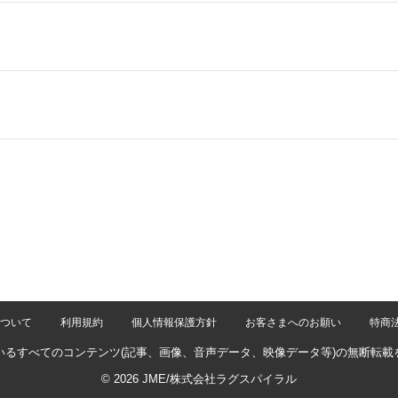
2
3
4
5
6
次の10件 ›
ついて
利用規約
個人情報保護方針
お客さまへのお願い
特商
いるすべてのコンテンツ
(記事、画像、音声データ、映像データ等)の無断転載
© 2026 JME/株式会社ラグスパイラル