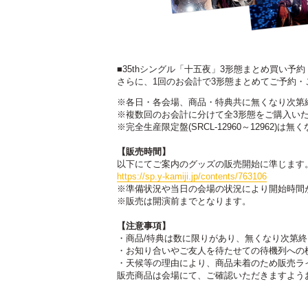
■35thシングル「十五夜」3形態まとめ買い予
さらに、1回のお会計で3形態まとめてご予約・
※各日・各会場、商品・特典共に無くなり次第
※複数回のお会計に分けて全3形態をご購入い
※完全生産限定盤(SRCL-12960～129
【販売時間】
以下にてご案内のグッズの販売開始に準じます
https://sp.y-kamiji.jp/contents/763106
※準備状況や当日の会場の状況により開始時間
※販売は開演前までとなります。
【注意事項】
・商品/特典は数に限りがあり、無くなり次第
・お知り合いやご友人を待たせての待機列への
・天候等の理由により、商品未着のため販売ラ
販売商品は会場にて、ご確認いただきますよう