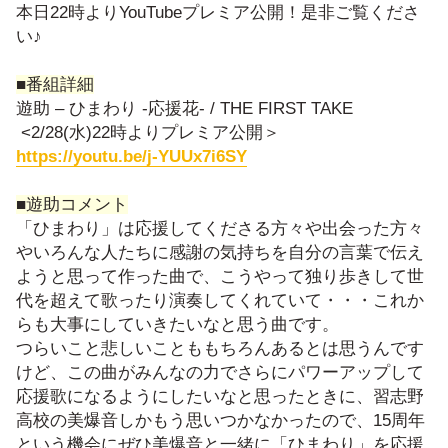
本日22時よりYouTubeプレミア公開！是非ご覧くださ
い♪
■番組詳細
遊助 – ひまわり -応援花- / THE FIRST TAKE
<2/28(水)22時よりプレミア公開＞
https://youtu.be/j-YUUx7i6SY
■遊助コメント
「ひまわり」は応援してくださる方々や出会った方々
やいろんな人たちに感謝の気持ちを自分の言葉で伝え
ようと思って作った曲で、こうやって独り歩きして世
代を超えて歌ったり演奏してくれていて・・・これか
らも大事にしていきたいなと思う曲です。
つらいこと悲しいことももちろんあるとは思うんです
けど、この曲がみんなの力でさらにパワーアップして
応援歌になるようにしたいなと思ったときに、習志野
高校の美爆音しかもう思いつかなかったので、15周年
という機会にぜひ美爆音と一緒に「ひまわり」を応援