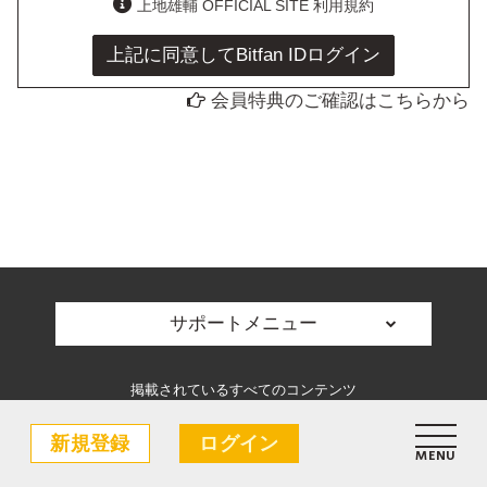
上地雄輔 OFFICIAL SITE 利用規約
上記に同意してBitfan IDログイン
会員特典のご確認はこちらから
サポートメニュー
掲載されているすべてのコンテンツ
(記事、画像、音声データ、映像データ等)の無断転載を禁じます。
新規登録
ログイン
© 2026 JME/株式会社ラグスパイラル
MENU