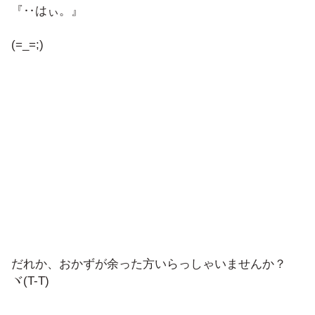
『‥はぃ。』
(=_=;)
だれか、おかずが余った方いらっしゃいませんか？
ヾ(T-T)