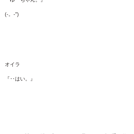
(-。-")
オイラ
『‥はい。』