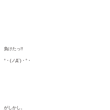
負けたっ!!
°・(ノД`)・°・
がしかし。