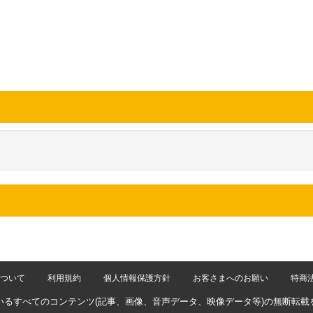
ついて
利用規約
個人情報保護方針
お客さまへのお願い
特商
いるすべてのコンテンツ
(記事、画像、音声データ、映像データ等)の無断転載