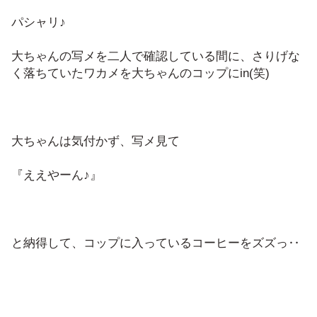
パシャリ♪
大ちゃんの写メを二人で確認している間に、さりげな
く落ちていたワカメを大ちゃんのコップにin(笑)
大ちゃんは気付かず、写メ見て
『ええやーん♪』
と納得して、コップに入っているコーヒーをズズっ‥