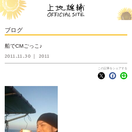
ブログ
船でCMごっこ♪
2011
11
30
2011