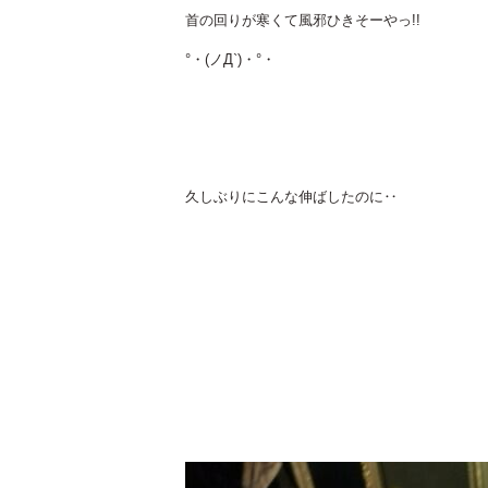
首の回りが寒くて風邪ひきそーやっ!!
°・(ノД`)・°・
久しぶりにこんな伸ばしたのに‥