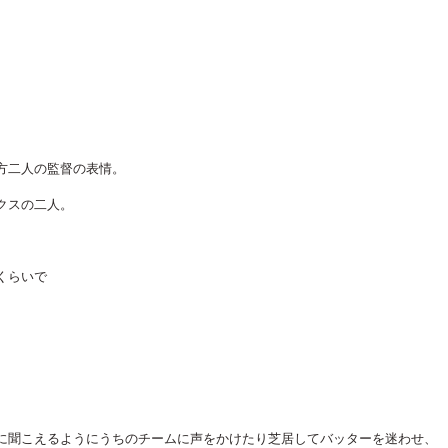
方二人の監督の表情。
クスの二人。
くらいで
に聞こえるようにうちのチームに声をかけたり芝居してバッターを迷わせ、