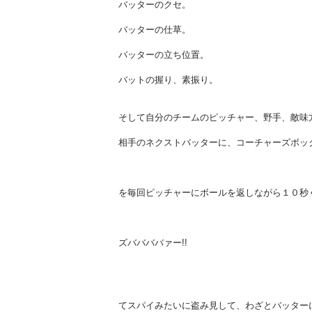
バッターのクセ。
バッターの仕草。
バッターの立ち位置。
バットの握り、素振り。
そして自分のチームのピッチャー、野手、敵味
相手のネクストバッターに、コーチャーズボッ
を毎回ピッチャーにボールを返しながら１０秒
ズババババァー!!
てスパイみたいに盗み見して、わざとバッター