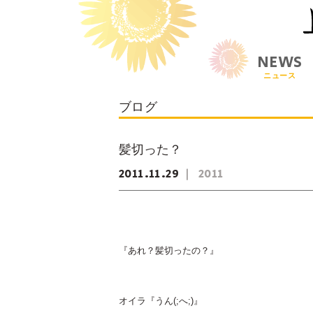
NEWS
ニュース
ブログ
髪切った？
2011
11
29
2011
『あれ？髪切ったの？』
オイラ『うん(;へ;)』