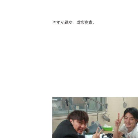
さすが親友、成宮寛貴。