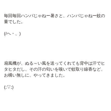
毎回毎回ハンパじゃねー暑さと、ハンパじゃねー蚊の
量でした。
(/へ・、)
扇風機が、ぬる～い風を送ってくれても背中は汗でヒ
タヒタだし、その汗の匂いを嗅いで蚊取り線香など、
お構い無しに、やってきました。
(;▽;)