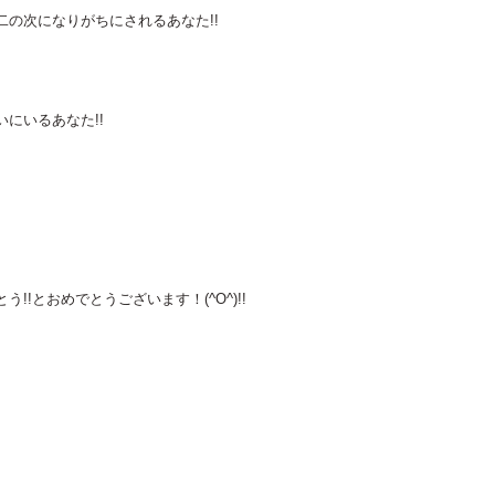
の次になりがちにされるあなた!!
にいるあなた!!
!とおめでとうございます！(^O^)!!