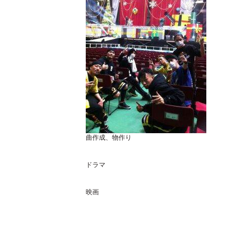
曲作成、物作り
ドラマ
映画