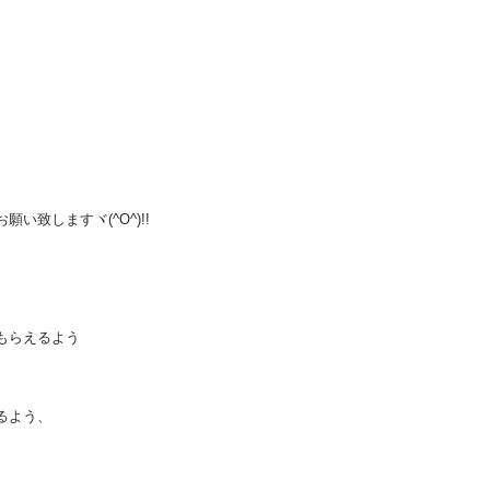
致しますヾ(^O^)!!
もらえるよう
るよう、