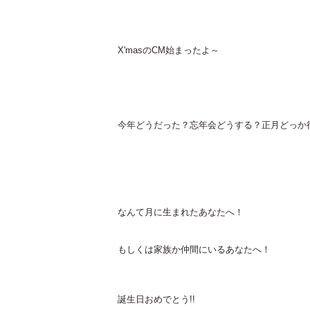
X'masのCM始まったよ～
今年どうだった？忘年会どうする？正月どっか
なんて月に生まれたあなたへ！
もしくは家族か仲間にいるあなたへ！
誕生日おめでとう!!