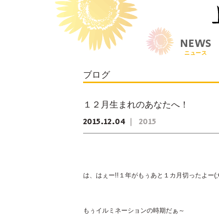
NEWS
ニュース
ブログ
１２月生まれのあなたへ！
2015
12
04
2015
は、はぇー!!１年がもぅあと１カ月切ったよー(;O;
もぅイルミネーションの時期だぁ～