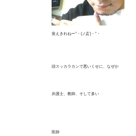
覚えきれねー°・(ノД`)・°・
頭スッカラカンで悪いくせに、なぜか
弁護士、教師、そして多い
医師